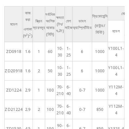
কাজ
মোটর
সর্বাধিক
ফ্রিকোয়েন্সি
ক্ষমতা
করা
স্ক্রিন
অংশিক
মেশ
ডাবল
মডেল
(টন/
(রাউন্ড/
স্তরসমূহ
আকার
সাইজ
অ্যাম্প্লিটিউড
এলাকা
ঘণ্টা)
মডেল
মিনিট)
(মিমি)
(ক
(ম²)
)
2
10-
1-
Y100L1-
ZD0918
1.6
1
60
6
1000
30
25
4
10-
1-
Y100L1-
ZD20918
1.6
2
50
6
1000
30
25
4
70-
6-
Y112M-
ZD1224
2.9
1
100
0-7
1000
210
40
4
70-
6-
Y112M-
ZD21224
2.9
2
100
0-7
850
210
40
4
90-
6-
ZD1530
4.5
1
100
6-7
850
Y132S-4