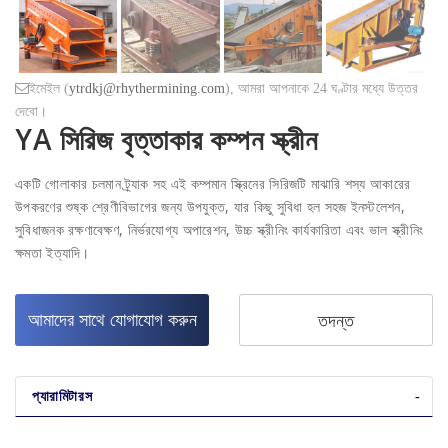
ইমেইল (
ytrdkj@rhythermining.com
), আমরা আপনাকে 24 ঘণ্টার মধ্যে উত্তর
দেবো।
YA সিরিজ বৃত্তাকার কম্পন স্ক্রীন
একটি গোলাকার চলমান ট্র্যাক সহ এই কম্পমান স্ক্রিনের সিরিজটি মাঝারি শস্য আকারের
উপকরণের শুষ্ক শ্রেণীবিভাগের জন্য উপযুক্ত, যার কিছু সুবিধা হল সহজ ইনস্টলেশন,
সুবিধাজনক রক্ষণাবেক্ষণ, নির্ভরযোগ্য অপারেশন, উচ্চ স্ক্রীনিং কার্যকারিতা এবং ভাল স্ক্রীনিং
ক্ষমতা ইত্যাদি।
আমাদের সাথে যোগাযোগ করুন
তদন্ত
প্যারামিটারস