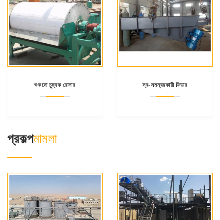
শুকনো চুম্বক রোলার
স্ব-সমন্বয়কারী ফিডার
প্রকল্প
মামলা