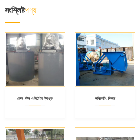
সংশ্লিষ্ট
পণ্য
কোন-বটম এজিটেটর ট্যাঙ্ক
অসিলেটিং ফিডার