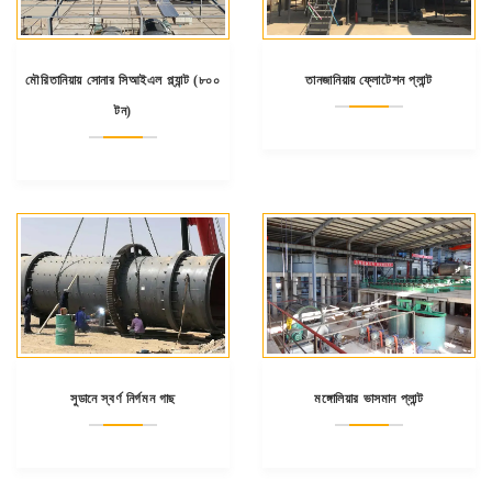
মৌরিতানিয়ায় সোনার সিআইএল প্ল্যান্ট (৮০০
তানজানিয়ায় ফ্লোটেশন প্লান্ট
টন)
সুডানে স্বর্ণ নির্গমন গাছ
মঙ্গোলিয়ার ভাসমান প্লান্ট