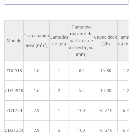
Tamanho
máximo de
Trabalhando
Camadas
Capacidade
Taman
Modelo
partícula de
de tela
(t/h)
da mal
área (m²)
)
2
alimentação
(mm)
ZD0918
1.6
1
60
10-30
1-25
ZD20918
1.6
2
50
10-30
1-25
ZD1224
2.9
1
100
70-210
6-40
ZD21224
2.9
2
100
70-210
6-40