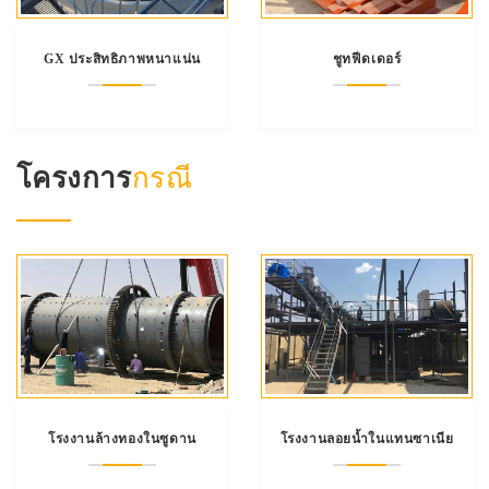
GX ประสิทธิภาพหนาแน่น
ชูทฟีดเดอร์
โครงการ
กรณี
โรงงานล้างทองในซูดาน
โรงงานลอยน้ำในแทนซาเนีย