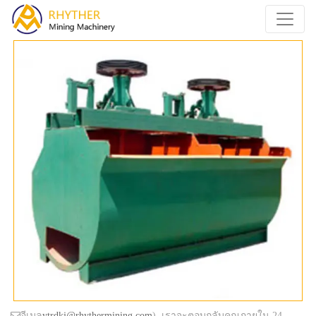
อีเมล
ytrdkj@rhythermining.com
), เราจะตอบกลับคุณภายใน 24