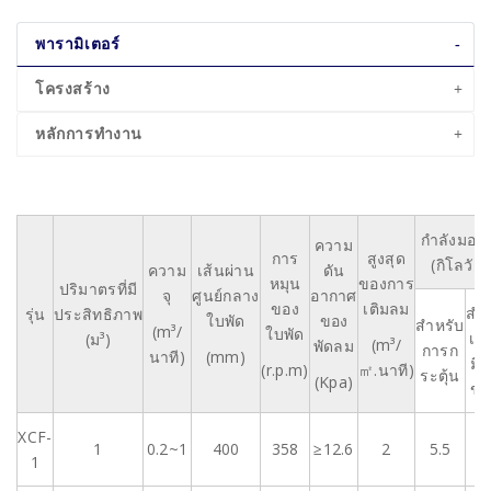
พารามิเตอร์
โครงสร้าง
หลักการทำงาน
กำลังมอเต
ความ
การ
สูงสุด
(กิโลวัตต
ความ
เส้นผ่าน
ดัน
หมุน
ของการ
ปริมาตรที่มี
จุ
ศูนย์กลาง
อากาศ
ของ
เติมลม
สำห
รุ่น
ประสิทธิภาพ
ใบพัด
ของ
สำหรับ
(m³/
ใบพัด
เคร
(ม³)
(m³/
พัดลม
การก
นาที)
(mm)
มือ
(r.p.m)
㎡.นาที)
ระตุ้น
(Kpa)
ข้อ
XCF-
1
0.2~1
400
358
≥12.6
2
5.5
1
1