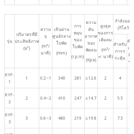
กำลังมอเต
ความ
การ
สูงสุด
(กิโลวัตต
ความ
เส้นผ่าน
ดัน
หมุน
ของการ
ปริมาตรที่มี
จุ
ศูนย์กลาง
อากาศ
ของ
เติมลม
สำห
รุ่น
ประสิทธิภาพ
ใบพัด
ของ
สำหรับ
(m³/
ใบพัด
เคร
(ม³)
(m³/
พัดลม
การก
นาที)
(mm)
มือ
(r.p.m)
㎡.นาที)
ระตุ้น
(Kpa)
ข้อ
KYF-
1
0.2~1
340
281
≥12.6
2
4
1
1
KYF-
2
0.4~2
410
247
≥14.7
2
5.5
1
2
KYF-
3
0.6~3
480
219
≥19.8
2
7.5
1
3