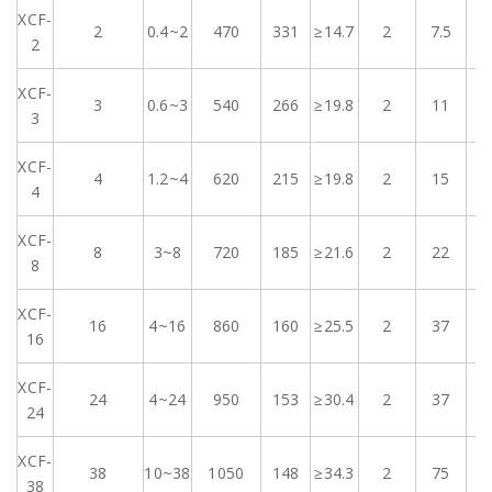
XCF-
2
0.4~2
470
331
≥14.7
2
7.5
1
2
XCF-
3
0.6~3
540
266
≥19.8
2
11
1
3
XCF-
4
1.2~4
620
215
≥19.8
2
15
1
4
XCF-
8
3~8
720
185
≥21.6
2
22
1
8
XCF-
16
4~16
860
160
≥25.5
2
37
1
16
XCF-
24
4~24
950
153
≥30.4
2
37
1
24
XCF-
38
10~38
1050
148
≥34.3
2
75
1
38