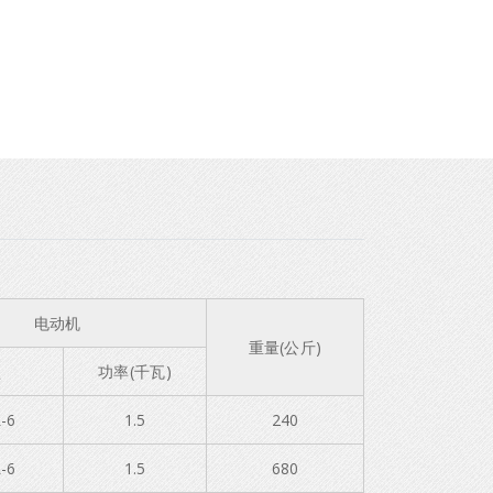
电动机
重量(公斤)
型
功率(千瓦)
-6
1.5
240
-6
1.5
680