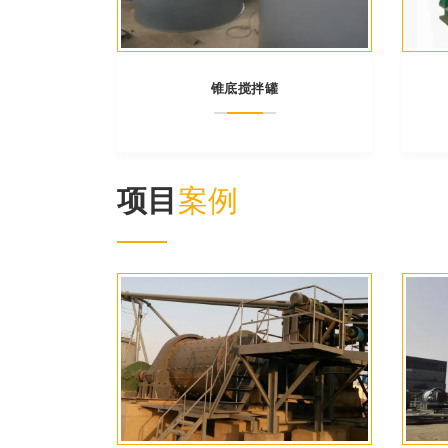
锥底搅拌罐
项目
案例