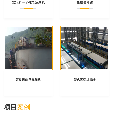
NZ (S) 中心驱动浓缩机
锥底搅拌罐
絮凝剂自动投加机
带式真空过滤器
项目
案例