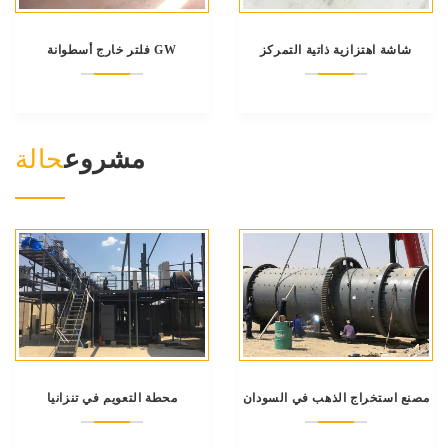
شاشة اهتزازية ذاتية التمركز
فلتر خارج أسطوانة GW
مشروع
حالة
مصنع استخراج الذهب في السودان
محطة التعويم في تنزانيا