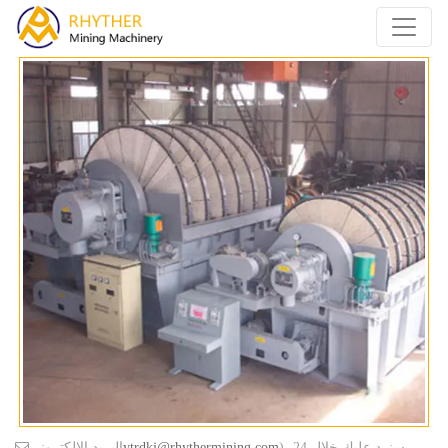
)، سنرد عليك خلال 24
ytrdkj@rhythermining.com
البريد الإلكتروني