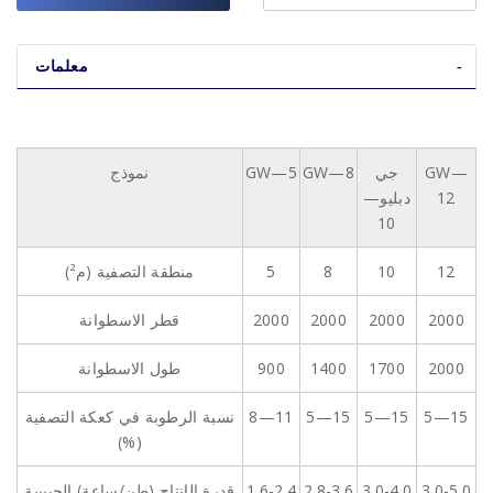
معلمات
GW—
جي
GW—8
GW—5
نموذج
12
دبليو—
10
12
10
8
5
منطقة التصفية (م²)
2000
2000
2000
2000
قطر الاسطوانة
2000
1700
1400
900
طول الاسطوانة
5—15
5—15
5—15
8—11
نسبة الرطوبة في كعكة التصفية
(%)
3.0-5.0
3.0-4.0
2.8-3.6
1.6-2.4
قدرة الإنتاج (طن/ساعة) الحبيبية