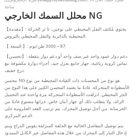
ساعة
محلل السمك الخارجي NG
【مقدمة】: يحتوي مُكثف النقل المحيطي على نوعين، تا ئر الحركة
المحيطية بالدائرية والنقل المحيطي بالتروس.
【 السعة 】: 87～3000 طن/يوم.
【تحسين】: دعم دوار عمود واحد عبر صف واحد أو دعم دوار بنقطة
تماس كروية رباعية، جهاز جامع بعزل جيد، أجزاء دوارة مكشوفة مع
درع خفيف.
محسن NG هو نوع من المحسنات ذات القيادة المحيطية من نوع
الأسطوانة المتحركة. عادةً ما يعتمد المحسن الكبير على هذا النوع من
الجر المحيطي. انزلقت الأسطوانة المتحركة مرة واحدة عند التحميل
الزائد، ولا يتطلب ذلك أي جهاز أمان خاص. خزانها مصنوع عادةً من
الخرسانة. من أجل توصيل المحرك، يتم ترتيب العقد الحلزونية على
الدعم المركزي.
يتم توصيل المفاصل الحالية مع الحلقة المنزلقة بقوس الذراع ويتم
إدخال التيار إلى المحرك من خلال هذه المفاصل عبر الكابل الممدود