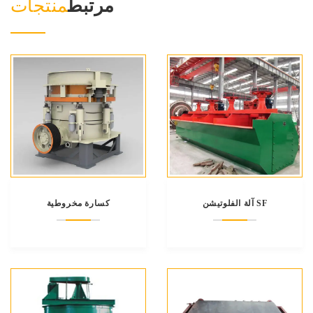
مرتبط
منتجات
آلة الفلوتيشن SF
كسارة مخروطية