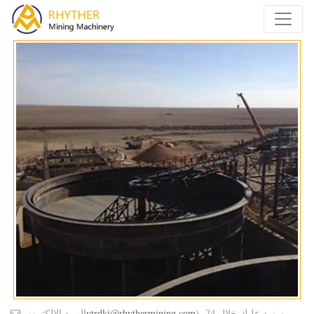
)، سنرد عليك خلال 24
ytrdkj@rhythermining.com
البريد الإلكتروني