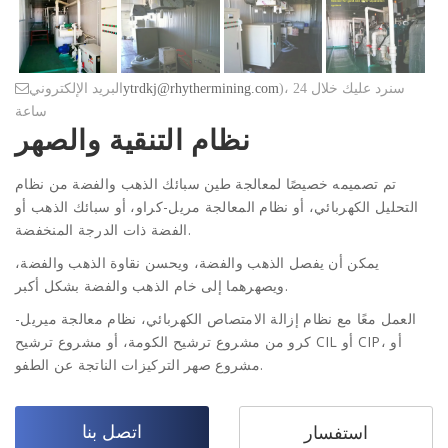
)، سنرد عليك خلال 24
ytrdkj@rhythermining.com
البريد الإلكتروني
ساعة
نظام التنقية والصهر
تم تصميمه خصيصًا لمعالجة طين سبائك الذهب والفضة من نظام
التحليل الكهربائي، أو نظام المعالجة مريل-كراو، أو سبائك الذهب أو
الفضة ذات الدرجة المنخفضة.
يمكن أن يفصل الذهب والفضة، ويحسن نقاوة الذهب والفضة،
ويصهرهما إلى خام الذهب والفضة بشكل أكبر.
العمل معًا مع نظام إزالة الامتصاص الكهربائي، نظام معالجة ميريل-
كرو من مشروع ترشيح الكومة، أو مشروع ترشيح CIL أو CIP، أو
مشروع صهر التركيزات الناتجة عن الطفو.
اتصل بنا
استفسار