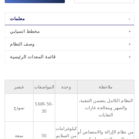
معلمات
مخطط انسيابي
وصف النظام
قائمة المعدات الرئيسية
ملاحظة
وحدة
المواصفات
عنصر
النظام الكامل يتضمن التنقية،
SMR-50-
والصهر ومعالجة غازات
نموذج
30
النفايات
كيلوغرامات
من نظام الإزالة والامتصاص أو
من السلايم
50
سعة
نظام معالجة مريل-كرو